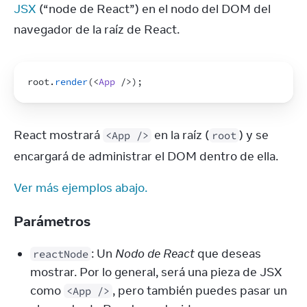
JSX
 (“node de React”) en el nodo del DOM del 
navegador de la raíz de React.
root
.
render
(
<
App
/>
)
;
React mostrará 
 en la raíz (
) y se 
<App />
root
encargará de administrar el DOM dentro de ella.
Ver más ejemplos abajo.
Parámetros
: Un
Nodo de React
que deseas
reactNode
mostrar. Por lo general, será una pieza de JSX
como
, pero también puedes pasar un
<App />