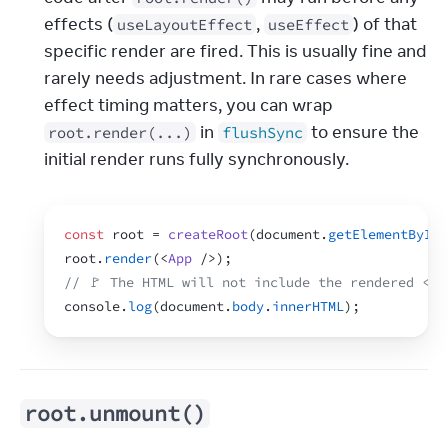
effects (
, 
) of that 
useLayoutEffect
useEffect
specific render are fired. This is usually fine and 
rarely needs adjustment. In rare cases where 
effect timing matters, you can wrap 
 in 
 to ensure the 
root.render(...)
flushSync
initial render runs fully synchronously.
const
root
 = 
createRoot
(
document
.
getElementById
(
root
.
render
(
<
App
/>
)
;
// 🚩 The HTML will not include the rendered <Ap
console
.
log
(
document
.
body
.
innerHTML
)
;
root.unmount()