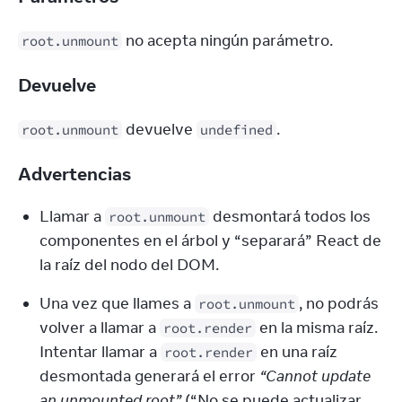
 no acepta ningún parámetro.
root.unmount
Devuelve
 devuelve 
.
root.unmount
undefined
Advertencias
Llamar a 
 desmontará todos los 
root.unmount
componentes en el árbol y “separará” React de 
la raíz del nodo del DOM.
Una vez que llames a 
, no podrás 
root.unmount
volver a llamar a 
 en la misma raíz. 
root.render
Intentar llamar a 
 en una raíz 
root.render
desmontada generará el error 
“Cannot update 
an unmounted root”
 (“No se puede actualizar 