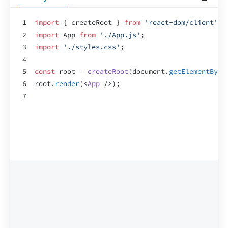
1
import
{
createRoot
}
from
'react-dom/client'
;
2
import
App
from
'./App.js'
;
3
import
'./styles.css'
;
4
5
const
root
 = 
createRoot
(
document
.
getElementById
6
root
.
render
(
<
App
/>
)
;
7