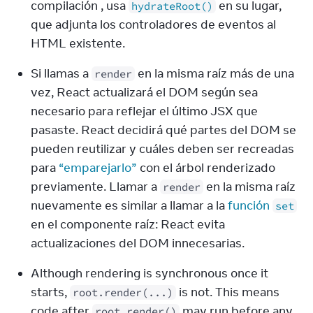
compilación , usa 
 en su lugar, 
hydrateRoot()
que adjunta los controladores de eventos al 
HTML existente.
Si llamas a 
 en la misma raíz más de una 
render
vez, React actualizará el DOM según sea 
necesario para reflejar el último JSX que 
pasaste. React decidirá qué partes del DOM se 
pueden reutilizar y cuáles deben ser recreadas 
para 
“emparejarlo”
 con el árbol renderizado 
previamente. Llamar a 
 en la misma raíz 
render
nuevamente es similar a llamar a la 
función 
set
en el componente raíz: React evita 
actualizaciones del DOM innecesarias.
Although rendering is synchronous once it 
starts, 
 is not. This means 
root.render(...)
code after 
 may run before any 
root.render()